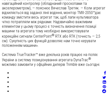
навігаційний контролер (обладнаний гіроскопами та
акселерометром), — пояснює Вячеслав Третяк. — Коли агрегат
відхиляється від заданої лінії водіння, монітор ТМХ-2050™дає
команду змістити весь агрегат так, щоб лапи культиватора
чітко потрапляли між рядками. Надзвичайно важливим
елементом у цьому процесі є точність визначення позиції
машини та агрегата тому необхідно використовувати
®
корекційні сигнали CenterPoint
RTX або RTK (точність — 2,5
см). Сукупність цих функцій дозволяє нам точно керувати
положенням машини».
Система ТrueTracker™ вже декілька років працює на полях
®
України а систему позиціонування агрегата DynaTrac
можливо замовити у офіційних дилерів Trimble вже сьогодні.