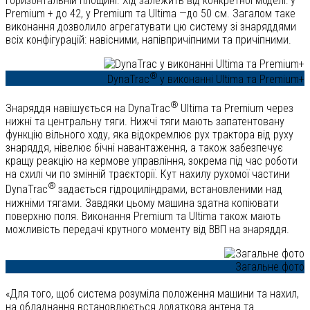
горизонтальній площині. Хід залежить від конкретної моделі: у
Premium + до 42, у Premium та Ultima —до 50 см. Загалом таке
виконання дозволило агрегатувати цю систему зі знаряддями
всіх конфігурацій: навісними, напівпричіпними та причіпними.
®
DynaTrac
у виконанні Ultima та Premium+
®
Знаряддя навішується на DynaTrac
Ultima та Premium через
нижні та центральну тяги. Нижчі тяги мають запатентовану
функцію вільного ходу, яка відокремлює рух трактора від руху
знаряддя, нівелює бічні навантаження, а також забезпечує
кращу реакцію на кермове управління, зокрема під час роботи
на схилі чи по змінній траєкторії. Кут нахилу рухомої частини
®
DynaTrac
задається гідроциліндрами, встановленими над
нижніми тягами. Завдяки цьому машина здатна копіювати
поверхню поля. Виконання Premium та Ultima також мають
можливість передачі крутного моменту від ВВП на знаряддя.
Загальне фото
«Для того, щоб система розуміла положення машини та нахил,
на обладнання встановлюється додаткова антена та