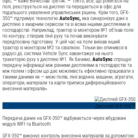
офіс, — каже Вячеслав Третяк. — Тобто, все, що робиться на
полі, реєструється на дисплеї та передається в офіс для
подальшого ухвалення управлінських рішень. Крім того, GFX-
350™ підтримує технологію
AutoSync,
яка синхронізує дані з
дисплею з хмарним сервісом та зі всіма іншими дисплеями в
господарстві. Наприклад, трактор із монітором №1 об’їхав поле
по контуру, створив лінії руху та почав виконувати
передпосівну підготовку. У цей час на поле виїхав інший
трактор із монітором №2 та сівалкою. Тільки він опинився в
радіусі дії, система Vehicle Sync завантажує на нього
траєкторію руху з дисплею №1. Як бачимо,
AutoSync
спрощує
передачу інформації між різними дисплеями в господарстві та
між полем і офісом що дає можливість ефективно працювати з
такими даними як — межі полів, лінії водіння, машини, агрегати,
оператори, матеріали та карти приписи диференційованого
внесення матеріалів».
TM
Дисплей GFX-350
Передача даних на GFX-350™ відбувається через вбудовані
модулі WIFI та Bluetooth.
GFX-350™ виконує контроль внесення матеріалів за допомогою