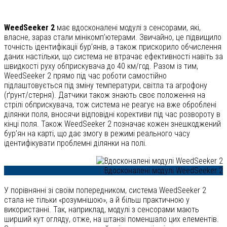
WeedSeeker 2
має вдосконалені модулі з сенсорами, які,
власне, зараз стали мінікомп’ютерами. Звичайно, це підвищило
точність ідентифікації бур’янів, а також прискорило обчислення
даних настільки, що система не втрачає ефективності навіть за
швидкості руху обприскувача до 40 км/год. Разом із тим,
WeedSeeker 2 прямо під час роботи самостійно
підлаштовується під зміну температури, світла та агрофону
(ґрунт/стерня). Датчики також знають своє положення на
стрілі обприскувача, тож система не реагує на вже оброблені
ділянки поля, вносячи відповідні корективи під час розвороту в
кінці поля. Також WeedSeeker 2 позначає кожен знешкоджений
бур’ян на карті, що дає змогу в режимі реального часу
ідентифікувати проблемні ділянки на полі.
Вдосконалені модулі WeedSeeker 2
У порівнянні зі своїм попередником, система WeedSeeker 2
стала не тільки «розумнішою», а й більш практичною у
використанні. Так, наприклад, модулі з сенсорами мають
ширший кут огляду, отже, на штанзі поменшало цих елементів.