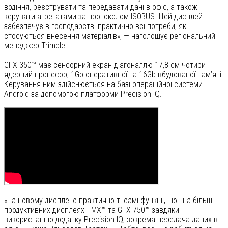
водіння, реєструвати та передавати дані в офіс, а також
керувати агрегатами за протоколом ISOBUS. Цей дисплей
забезпечує в господарстві практично всі потреби, які
стосуються внесення матеріалів», — наголошує регіональний
менеджер Trimble.
GFX-350™ має сенсорний екран діагоналлю 17,8 см чотири-
ядерний процесор, 1Gb оперативної та 16Gb вбудованої пам’яті.
Керування ним здійснюється на базі операційної системи
Android за допомогою платформи Precision IQ.
«На новому дисплеї є практично ті самі функції, що і на більш
продуктивних дисплеях TMX™ та GFX 750™ завдяки
використанню додатку Precision IQ, зокрема передача даних в