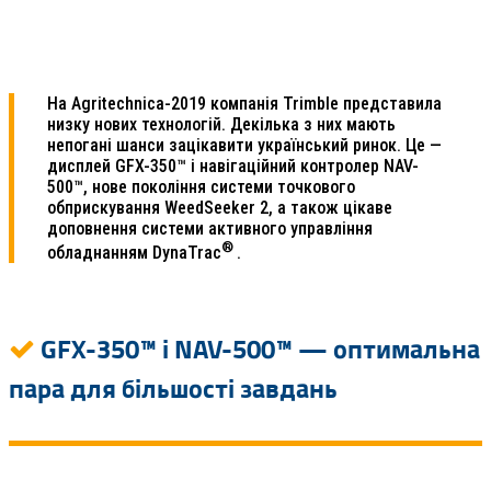
На Agritechnica-2019 компанія Trimble представила
низку нових технологій. Декілька з них мають
непогані шанси зацікавити український ринок. Це —
дисплей GFX-350™ і навігаційний контролер NAV-
500™, нове покоління системи точкового
обприскування WeedSeeker 2, а також цікаве
доповнення системи активного управління
®
обладнанням DynaTrac
.
GFX-350™ і NAV-500™ — оптимальна
пара для більшості завдань