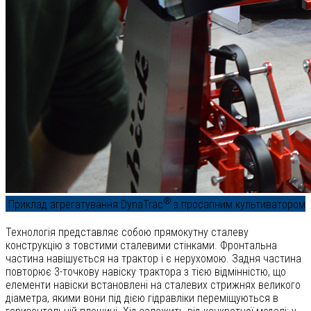
®
Приклад агрегатування DynaTrac
з просапним культиватором
Технологія представляє собою прямокутну сталеву
конструкцію з товстими сталевими стінками. Фронтальна
частина навішується на трактор і є нерухомою. Задня частина
повторює 3-точкову навіску трактора з тією відмінністю, що
елементи навіски встановлені на сталевих стрижнях великого
діаметра, якими вони під дією гідравліки переміщуються в