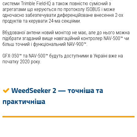
системи Trimble Field-IQ а також повністю сумісний з
агрегатами що керуються по протоколу ISOBUS і може
одночасно забезпечувати диференційоване внесення 2-ох
продуктів та керувати 24-ма секціями.
Вбудованої антени новий монітор не має, але до нього можна
підібрати згаданий вище навігаційний контролер NAV-500™ чи
більш точний і функціональний NAV-900™.
GFX-350™ та NAV-500™ будуть доступними в Україні вже на
початку 2020 року.
WeedSeeker 2 — точніша та
практичніша