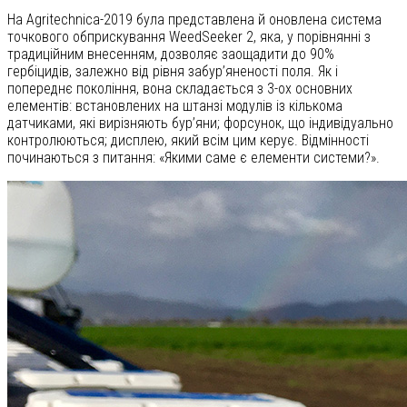
На Agritechnica-2019 була представлена й оновлена система
точкового обприскування WeedSeeker 2, яка, у порівнянні з
традиційним внесенням, дозволяє заощадити до 90%
гербіцидів, залежно від рівня забур’яненості поля. Як і
попереднє покоління, вона складається з 3-ох основних
елементів: встановлених на штанзі модулів із кількома
датчиками, які вирізняють бур’яни; форсунок, що індивідуально
контролюються; дисплею, який всім цим керує. Відмінності
починаються з питання: «Якими саме є елементи системи?».