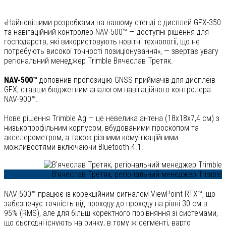
«Найновішими розробками на нашому стенді є дисплей GFX-350
та навігаційний контролер NAV-500™ — доступні рішення для
господарств, які використовують новітні технології, що не
потребують високої точності позиціонування», — звертає увагу
регіональний менеджер Trimble Вячеслав Третяк.
NAV-500™
доповнив пропозицію GNSS приймачів для дисплеїв
GFX, ставши бюджетним ана­­логом навігаційного контро­ле­­­­­­­­­­ра
NAV-900™.
Нове рішення Trimble Ag — це невелика антена (18х18х7,4 см) з
низькопрофільним корпусом, вбудованими гіроскопом та
акселерометром, а також різними комунікаційними
можливостями включаючи Bluetooth 4.1.
В'ячеслав Третяк, регіональний менеджер Trimble
NAV-500™ працює із корекційним сигналом ViewPoint RTX™, що
забезпечує точність від проходу до проходу на рівні 30 см в
95% (RMS), але для більш коректного порівняння зі системами,
що сьогодні існують на ринку, в тому ж сегменті, варто