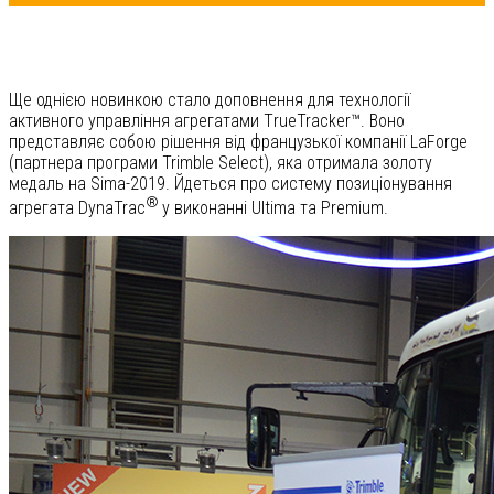
Ще однією новинкою стало доповнення для технології
активного управління агрегатами ТrueTracker™. Воно
представляє собою рішення від французької компанії LaForge
(партнера програми Trimble Select), яка отримала золоту
медаль на Sima-2019. Йдеться про систему позиціонування
®
агрегата DynaTrac
у виконанні Ultima та Premium.